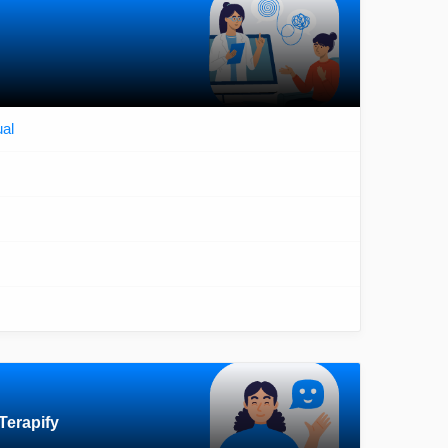
ual
Terapify