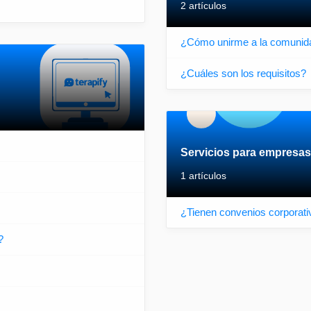
2 artículos
¿Cómo unirme a la comunida
¿Cuáles son los requisitos?
Servicios para empresas
1 artículos
¿Tienen convenios corporat
?