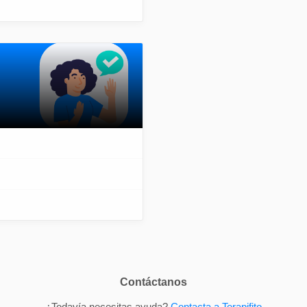
Contáctanos
¿Todavía necesitas ayuda?
Contacta a Terapifito