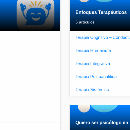
Enfoques Terapéuticos
5 artículos
Terapia Cognitivo – Conduct
Terapia Humanista
Terapia Integrativa
Terapia Psicoanalítica
Terapia Sistémica
Quiero ser psicólogo en 