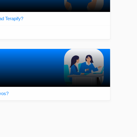
d Terapify?
ivos?